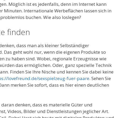
n. Möglich ist es jedenfalls, denn im Internet kann
er Minuten. Internationale Werbeflächen lassen sich in
 problemlos buchen. Wie also loslegen?
te finden
u denken, dass man als kleiner Selbständiger
. Das geht wohl nur, wenn die eigenen Produkte so
hnen zu haben sind. Wobei, regionale Erzeugnisse wie
ürden das ermöglichen. Oder, ganz spezielle Technik
 kann. Finden Sie Ihre Nische und kennen Sie dabei keine
ps://lovefreund.de/sexspielzeug-fuer-paare
. Sehen Sie
ann merken Sie sofort, dass es hier einen deutlichen
hl daran denken, dass es materielle Güter und
st, Videos, Bilder und Dienstleistungen jeglicher Art.
Teil. Dabei lässt sich heute mit digitalen Produkten und