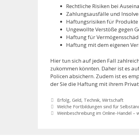
Rechtliche Risiken bei Ausei
Zahlungsausfälle und Insolv
Haftungsrisiken für Produkte
Ungewollte Verstöße gegen G
Haftung für Vermögensschäde
Haftung mit dem eigenen Ve
Hier tun sich auf jeden Fall zahlrei
zukommen könnten. Daher ist es auf j
Policen absichern. Zudem ist es em
der Sie die Haftung mit ihrem Priv
Kategorien
Erfolg
,
Geld
,
Technik
,
Wirtschaft
Beitrags-
Welche Fortbildungen sind für Selbstän
Navigation
Weinbeschreibung im Online-Handel – wir